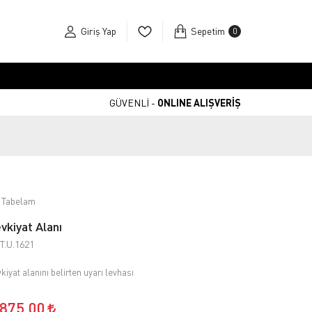
Giriş Yap
Sepetim
0
GÜVENLİ -
ONLINE ALIŞVERİŞ
 Tabelam
vkiyat Alanı
T.U.1621
kiyat alanını belirten uyarı levhası
.875,00