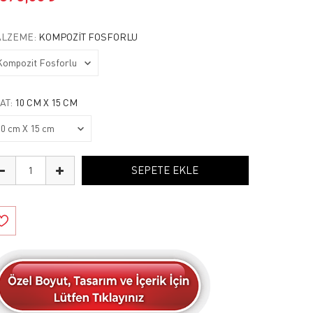
LZEME:
KOMPOZIT FOSFORLU
AT:
10 CM X 15 CM
SEPETE EKLE