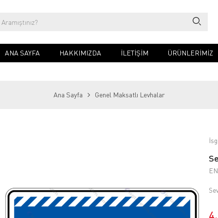
ANA SAYFA
HAKKIMIZDA
İLETIŞIM
ÜRÜNLERİMİZ
Ana Sayfa
Genel Maksatlı Levhalar
İsg
Se
EN
Sev
4