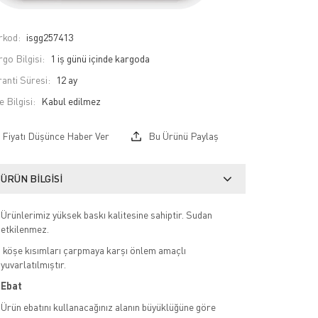
rkod:
isgg257413
go Bilgisi:
1 iş günü içinde kargoda
anti Süresi:
12 ay
e Bilgisi:
Fiyatı Düşünce Haber Ver
Bu Ürünü Paylaş
ÜRÜN BILGISI
Ürünlerimiz yüksek baskı kalitesine sahiptir. Sudan
etkilenmez.
köşe kısımları çarpmaya karşı önlem amaçlı
yuvarlatılmıştır.
Ebat
Ürün ebatını kullanacağınız alanın büyüklüğüne göre