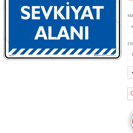
MA
EB