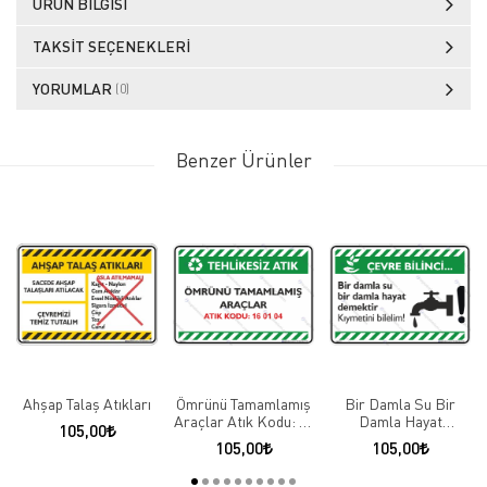
ÜRÜN BILGISI
TAKSIT SEÇENEKLERI
YORUMLAR
(0)
Benzer Ürünler
Ahşap Talaş Atıkları
Ömrünü Tamamlamış
Bir Damla Su Bir
Araçlar Atık Kodu: 16
Damla Hayat
105,00
01 04
Demektir Kıymetini
105,00
105,00
Bilelim