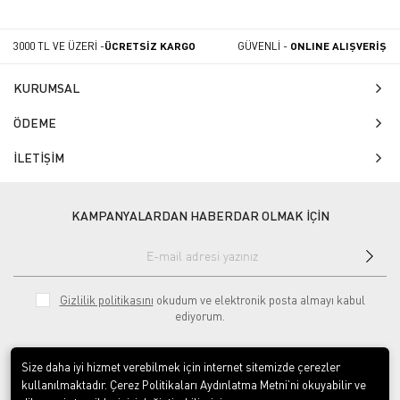
3000 TL VE ÜZERİ -
ÜCRETSİZ KARGO
GÜVENLİ -
ONLINE ALIŞVERİŞ
KURUMSAL
ÖDEME
İLETİŞİM
KAMPANYALARDAN HABERDAR OLMAK İÇİN
Gizlilik politikasını
okudum ve elektronik posta almayı kabul
ediyorum.
Size daha iyi hizmet verebilmek için internet sitemizde çerezler
kullanılmaktadır. Çerez Politikaları Aydınlatma Metni’ni okuyabilir ve