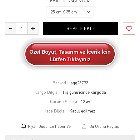
EBAT:
25 CM X 35 CM
SEPETE EKLE
Barkod:
isgg25733
Kargo Bilgisi:
1 iş günü içinde kargoda
Garanti Süresi:
12 ay
İade Bilgisi:
Fiyatı Düşünce Haber Ver
Bu Ürünü Paylaş