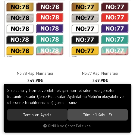
No:78 Kapı Numarası
No:77 Kapı Numarası
249,90
249,90
Size daha iyi hizmet verebilmek için internet sitemizde çerezler
kullanılmaktadır. Çerez Politikaları Aydınlatma Metni’ni okuyabilir ve
1
2
3
4
5
dilerseniz tercihlerinizi değiştirebilirsiniz.
Tercihleri Ayarla
Tümünü Kabul Et
3000 TL VE ÜZERİ -
ÜCRETSİZ KARGO
GÜVENLİ -
ONLINE ALIŞVERİŞ
Gizlilik ve Çerez Politikası