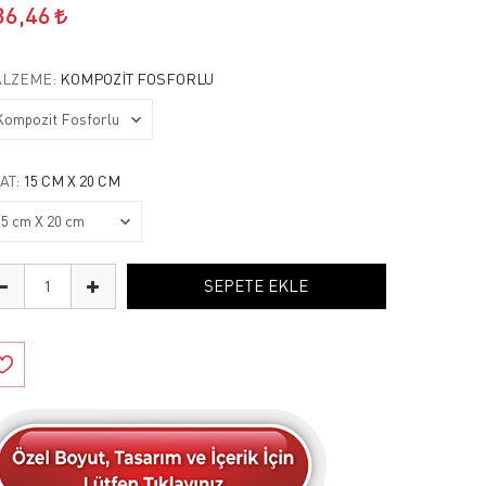
36,46
LZEME:
KOMPOZIT FOSFORLU
AT:
15 CM X 20 CM
SEPETE EKLE