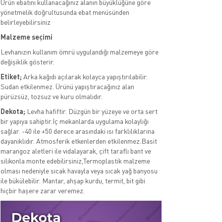
Ürün ebatını kullanacağınız alanın büyüklüğüne göre
yönetmelik doğrultusunda ebat menüsünden
belirleyebilirsiniz
Malzeme seçimi
Levhanızın kullanım ömrü uygulandığı malzemeye göre
değişiklik gösterir.
Etiket;
Arka kağıdı açılarak kolayca yapıştırılabilir.
Sudan etkilenmez. Ürünü yapıştıracağınız alan
pürüzsüz, tozsuz ve kuru olmalıdır.
Dekota;
Levha hafiftir. Düzgün bir yüzeye ve orta sert
bir yapıya sahiptir.İç mekanlarda uygulama kolaylığı
sağlar. -40 ile +50 derece arasındaki ısı farklılıklarına
dayanıklıdır. Atmosferik etkenlerden etkilenmez.Basit
marangoz aletleri ile vidalayarak, çift taraflı bant ve
silikonla monte edebilirsiniz,Termoplastik malzeme
olması nedeniyle sıcak havayla veya sıcak yağ banyosu
ile bükülebilir. Mantar, ahşap kurdu, termit, bit gibi
hiçbir haşere zarar veremez.