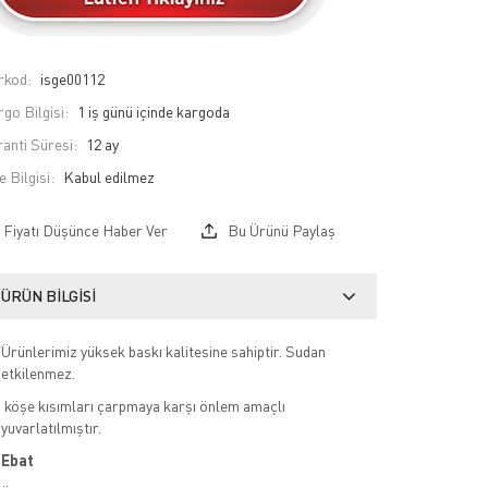
rkod:
isge00112
go Bilgisi:
1 iş günü içinde kargoda
anti Süresi:
12 ay
e Bilgisi:
Fiyatı Düşünce Haber Ver
Bu Ürünü Paylaş
ÜRÜN BILGISI
Ürünlerimiz yüksek baskı kalitesine sahiptir. Sudan
etkilenmez.
köşe kısımları çarpmaya karşı önlem amaçlı
yuvarlatılmıştır.
Ebat