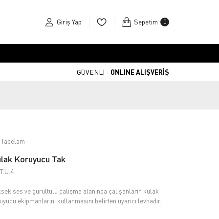
Giriş Yap
Sepetim
0
GÜVENLİ -
ONLINE ALIŞVERİŞ
 Tabelam
lak Koruyucu Tak
T.U.4
sek ses ve gürültülü çalışma alanında çalışanların kulak
uyucu ekipmanlarını kullanmasını belirten uyarıcı levhadır.