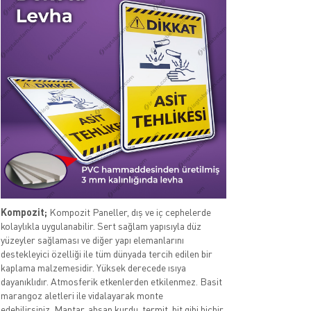
Kompozit;
Kompozit Paneller, dış ve iç cephelerde
kolaylıkla uygulanabilir. Sert sağlam yapısıyla düz
yüzeyler sağlaması ve diğer yapı elemanlarını
destekleyici özelliği ile tüm dünyada tercih edilen bir
kaplama malzemesidir. Yüksek derecede ısıya
dayanıklıdır. Atmosferik etkenlerden etkilenmez. Basit
marangoz aletleri ile vidalayarak monte
edebilirsiniz. Mantar, ahşap kurdu, termit, bit gibi hiçbir