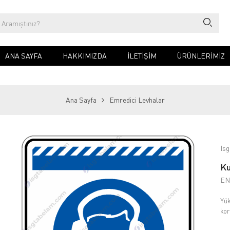
ANA SAYFA
HAKKIMIZDA
İLETIŞIM
ÜRÜNLERİMİZ
Ana Sayfa
Emredici Levhalar
İsg
Ku
EN
Yük
kor