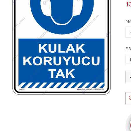
1
MA
EB