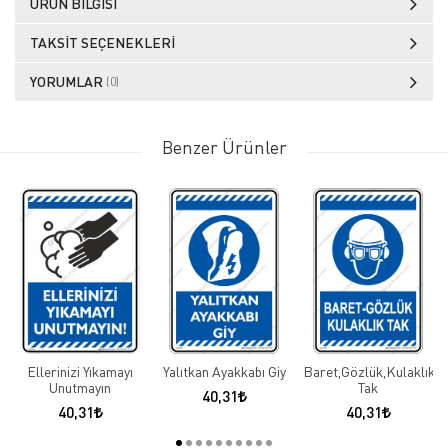
ÜRÜN BILGISI
TAKSIT SEÇENEKLERI
YORUMLAR
(0)
Benzer Ürünler
Ellerinizi Yıkamayı
Yalıtkan Ayakkabı Giy
Baret,Gözlük,Kulaklık
Unutmayın
Tak
40,31
40,31
40,31