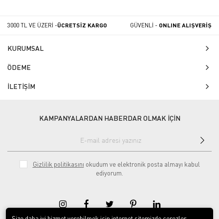
3000 TL VE ÜZERİ -
ÜCRETSİZ KARGO
GÜVENLİ -
ONLINE ALIŞVERİŞ
KURUMSAL
ÖDEME
İLETİŞİM
KAMPANYALARDAN HABERDAR OLMAK İÇİN
Gizlilik politikasını
okudum ve elektronik posta almayı kabul
ediyorum.
Size daha iyi hizmet verebilmek için internet sitemizde çerezler