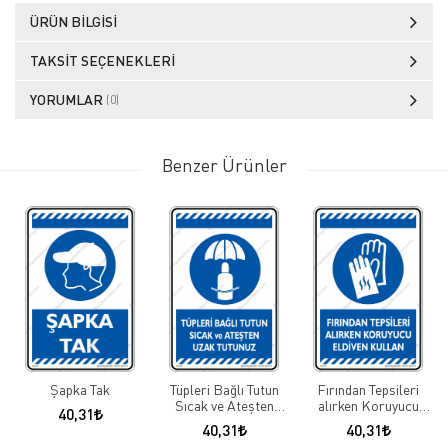
ÜRÜN BILGISI
TAKSIT SEÇENEKLERI
YORUMLAR
(0)
Benzer Ürünler
Şapka Tak
Tüpleri Bağlı Tutun
Fırından Tepsileri
Sıcak ve Ateşten
alırken Koruyucu
40,31
Uzak Tutun
Eldiven Kullan
40,31
40,31