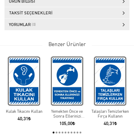
ÜRÜN BILGISI
TAKSIT SEÇENEKLERI
YORUMLAR
(0)
Benzer Ürünler
Kulak Tıkacını Kullan
Yemekten Önce ve
Talaşları Temizlerken
Sonra Ellerinizi
Fırça Kullanın
40,31
Yıkayınız
105,00
40,31