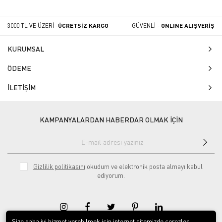
3000 TL VE ÜZERİ -
ÜCRETSİZ KARGO
GÜVENLİ -
ONLINE ALIŞVERİŞ
KURUMSAL
ÖDEME
İLETİŞİM
KAMPANYALARDAN HABERDAR OLMAK İÇİN
Gizlilik politikasını
okudum ve elektronik posta almayı kabul
ediyorum.
Size daha iyi hizmet verebilmek için internet sitemizde çerezler