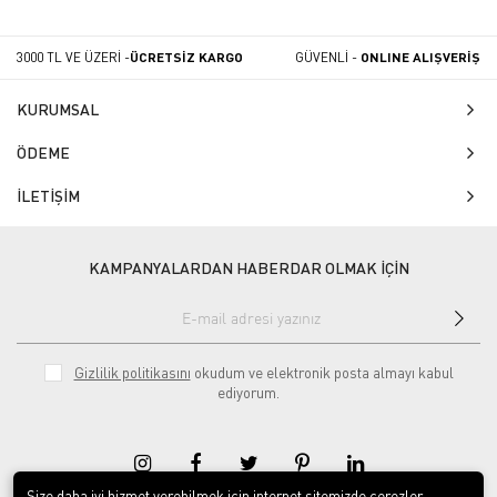
3000 TL VE ÜZERİ -
ÜCRETSİZ KARGO
GÜVENLİ -
ONLINE ALIŞVERİŞ
KURUMSAL
ÖDEME
İLETİŞİM
KAMPANYALARDAN HABERDAR OLMAK İÇİN
Gizlilik politikasını
okudum ve elektronik posta almayı kabul
ediyorum.
Size daha iyi hizmet verebilmek için internet sitemizde çerezler