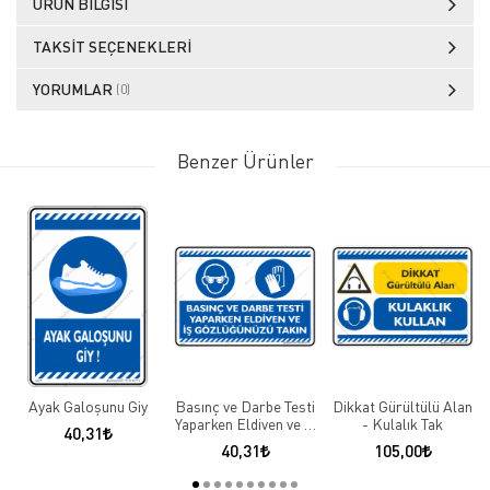
ÜRÜN BILGISI
TAKSIT SEÇENEKLERI
YORUMLAR
(0)
Benzer Ürünler
Ayak Galoşunu Giy
Basınç ve Darbe Testi
Dikkat Gürültülü Alan
Yaparken Eldiven ve iş
- Kulalık Tak
40,31
Gözlüğünüzü Takın
40,31
105,00