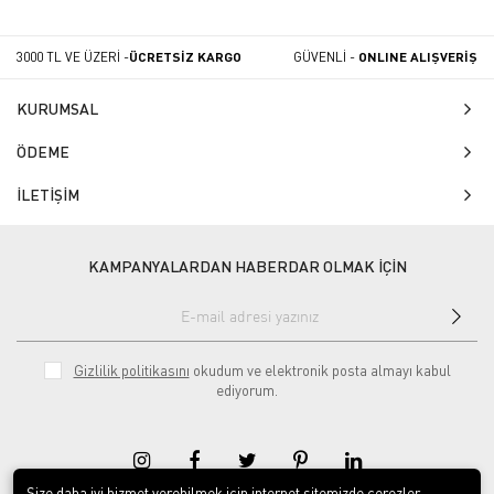
3000 TL VE ÜZERİ -
ÜCRETSİZ KARGO
GÜVENLİ -
ONLINE ALIŞVERİŞ
KURUMSAL
ÖDEME
İLETİŞİM
KAMPANYALARDAN HABERDAR OLMAK İÇİN
Gizlilik politikasını
okudum ve elektronik posta almayı kabul
ediyorum.
Size daha iyi hizmet verebilmek için internet sitemizde çerezler