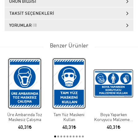
ÜRÜN BILGISI
TAKSIT SEÇENEKLERI
YORUMLAR
(0)
Benzer Ürünler
Üre Ambarında Toz
Tam Yüz Maskeni
Boya Yaparken
Maskesiz Çalışma
Kullan
Koruyucu Malzemeni
Kullan
40,31
40,31
40,31