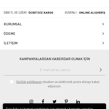
3000 TL VE ÜZERİ -
ÜCRETSİZ KARGO
GÜVENLİ -
ONLINE ALIŞVERİŞ
KURUMSAL
ÖDEME
İLETİŞİM
KAMPANYALARDAN HABERDAR OLMAK İÇİN
Gizlilik politikasını
okudum ve elektronik posta almayı kabul
ediyorum.
Size daha iyi hizmet verebilmek için internet sitemizde çerezler