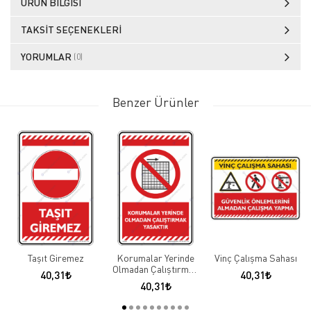
ÜRÜN BILGISI
TAKSIT SEÇENEKLERI
YORUMLAR
(0)
Benzer Ürünler
Taşıt Giremez
Korumalar Yerinde
Vinç Çalışma Sahası
Olmadan Çalıştırmak
40,31
40,31
Yasaktır
40,31