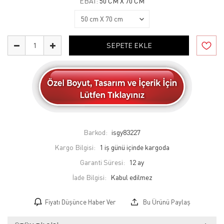
EBAT:
50 CM X 70 CM
SEPETE EKLE
Barkod:
isgy83227
Kargo Bilgisi:
1 iş günü içinde kargoda
Garanti Süresi:
12 ay
İade Bilgisi:
Fiyatı Düşünce Haber Ver
Bu Ürünü Paylaş