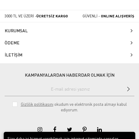
3000 TL VE ÜZERİ -
ÜCRETSİZ KARGO
GÜVENLİ -
ONLINE ALIŞVERİŞ
KURUMSAL
ÖDEME
İLETİŞİM
KAMPANYALARDAN HABERDAR OLMAK İÇİN
Gizlilik politikasını
okudum ve elektronik posta almayı kabul
ediyorum.
Size daha iyi hizmet verebilmek için internet sitemizde çerezler