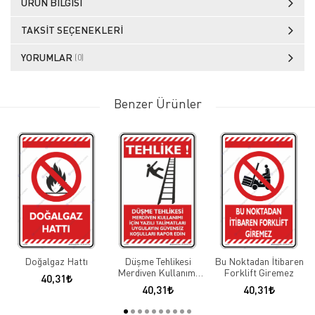
ÜRÜN BILGISI
TAKSIT SEÇENEKLERI
YORUMLAR
(0)
Benzer Ürünler
Doğalgaz Hattı
Düşme Tehlikesi
Bu Noktadan İtibaren
Merdiven Kullanımı
Forklift Giremez
40,31
için Yazılı Talimatleri
40,31
40,31
Uygulayın Güvensiz
Koşulları Rapor Edin