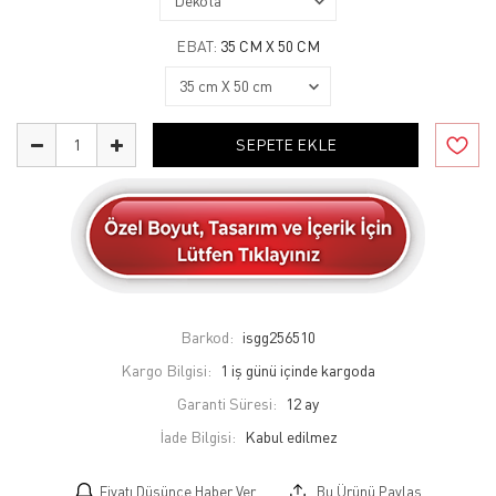
EBAT:
35 CM X 50 CM
SEPETE EKLE
Barkod:
isgg256510
Kargo Bilgisi:
1 iş günü içinde kargoda
Garanti Süresi:
12 ay
İade Bilgisi:
Fiyatı Düşünce Haber Ver
Bu Ürünü Paylaş