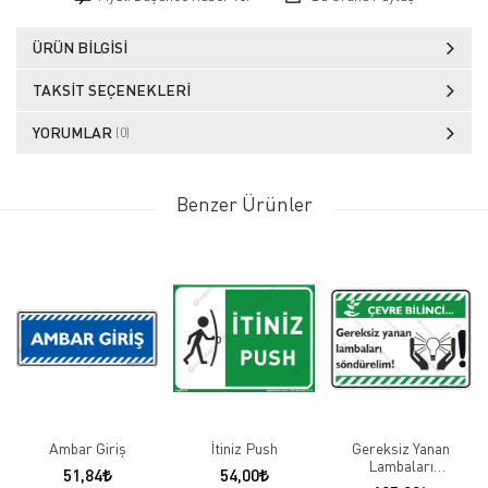
ÜRÜN BILGISI
TAKSIT SEÇENEKLERI
YORUMLAR
(0)
Benzer Ürünler
Ambar Giriş
İtiniz Push
Gereksiz Yanan
Lambaları
51,84
54,00
Söndürelim