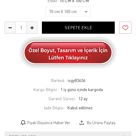
EBAT:
70 CM X 100 CM
SEPETE EKLE
Barkod:
isgy83636
Kargo Bilgisi:
1 iş günü içinde kargoda
Garanti Süresi:
12 ay
İade Bilgisi:
Fiyatı Düşünce Haber Ver
Bu Ürünü Paylaş