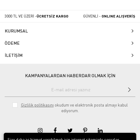
3000 TL VE ÜZERİ -
ÜCRETSİZ KARGO
GÜVENLİ -
ONLINE ALIŞVERİŞ
KURUMSAL
ÖDEME
İLETİŞİM
KAMPANYALARDAN HABERDAR OLMAK İÇİN
Gizlilik politikasını
okudum ve elektronik posta almayı kabul
ediyorum.
Size daha iyi hizmet verebilmek için internet sitemizde çerezler