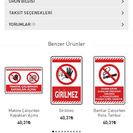
ÜRÜN BILGISI
TAKSIT SEÇENEKLERI
YORUMLAR
(0)
Benzer Ürünler
Makine Çalışırken
Girilmez
Bantlar Çalışırken
Kapakları Açma
Role, Tambur
40,31
Temizliği Yapma
40,31
40,31