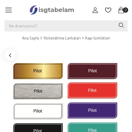
0
Ana Sayfa
Yönlendirme Levhaları
Kapı İsimlikleri