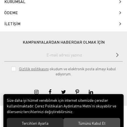
KURUMSAL
ÖDEME
İLETİŞİM
KAMPANYALARDAN HABERDAR OLMAK İÇİN
Gizlilik politikasını
okudum ve elektronik posta almayı kabul
ediyorum.
Size daha iyi hizmet verebilmek için internet sitemizde çerezler
kullanılmaktadır. Çerez Politikaları Aydınlatma Metni’ni okuyabilir ve
dilerseniz tercihlerinizi değiştirebilirsiniz.
© 2020
Isg Tabelam
. Tüm hakları saklıdır.
Tercihleri Ayarla
Tümünü Kabul Et