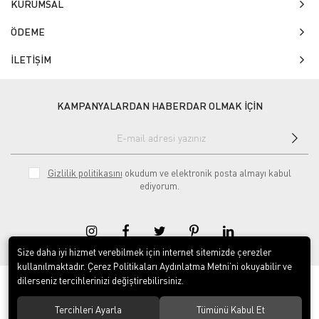
KURUMSAL
ÖDEME
İLETİŞİM
KAMPANYALARDAN HABERDAR OLMAK İÇİN
Gizlilik politikasını
okudum ve elektronik posta almayı kabul
ediyorum.
Size daha iyi hizmet verebilmek için internet sitemizde çerezler
kullanılmaktadır. Çerez Politikaları Aydınlatma Metni’ni okuyabilir ve
dilerseniz tercihlerinizi değiştirebilirsiniz.
© 2020
Isg Tabelam
. Tüm hakları saklıdır.
Tercihleri Ayarla
Tümünü Kabul Et