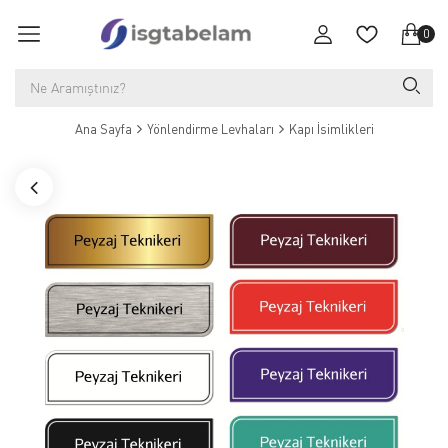
0
Ana Sayfa
Yönlendirme Levhaları
Kapı İsimlikleri