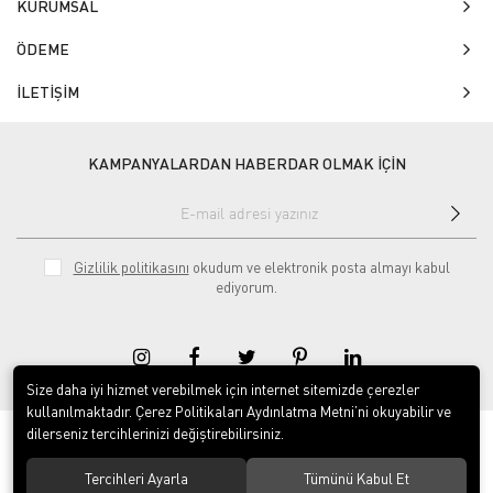
KURUMSAL
ÖDEME
İLETİŞİM
KAMPANYALARDAN HABERDAR OLMAK İÇİN
Gizlilik politikasını
okudum ve elektronik posta almayı kabul
ediyorum.
Size daha iyi hizmet verebilmek için internet sitemizde çerezler
kullanılmaktadır. Çerez Politikaları Aydınlatma Metni’ni okuyabilir ve
dilerseniz tercihlerinizi değiştirebilirsiniz.
© 2020
Isg Tabelam
. Tüm hakları saklıdır.
Tercihleri Ayarla
Tümünü Kabul Et