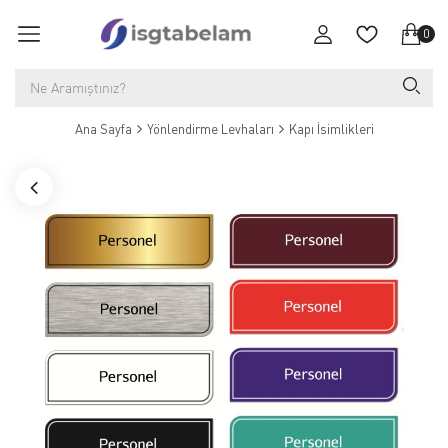
0
Ana Sayfa
Yönlendirme Levhaları
Kapı İsimlikleri