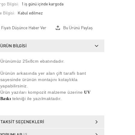
go Bilgisi:
1 iş günü içinde kargoda
e Bilgisi:
Fiyatı Düşünce Haber Ver
Bu Ürünü Paylaş
ÜRÜN BILGISI
Ürünümüz 25x8
cm ebatındadır.
Ürünün arkasında yer alan çift taraflı bant
sayesinde ürünün montajını kolaylıkla
yapabilirsiniz.
Ürün yazıları kompozit malzeme üzerine
UV
tekniği ile yazılmaktadır.
Baskı
TAKSIT SEÇENEKLERI
YORUMLAR
(0)