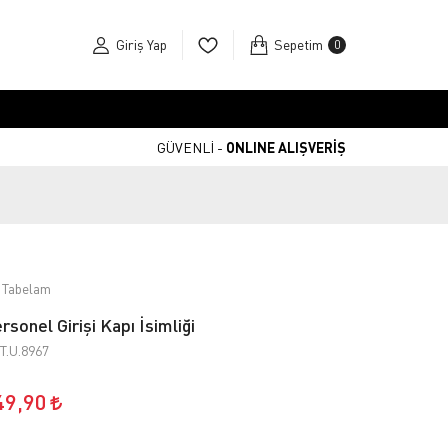
Giriş Yap
Sepetim
0
GÜVENLİ -
ONLINE ALIŞVERİŞ
 Tabelam
rsonel Girişi Kapı İsimliği
T.U.8967
49,90