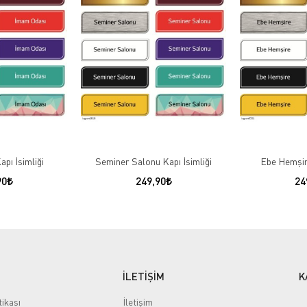
pı İsimliği
Seminer Salonu Kapı İsimliği
Ebe Hemşire
90
249,90
24
İLETİŞİM
K
tikası
İletişim