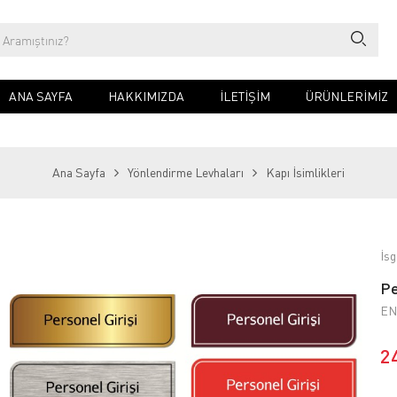
ANA SAYFA
HAKKIMIZDA
İLETIŞIM
ÜRÜNLERİMİZ
Ana Sayfa
Yönlendirme Levhaları
Kapı İsimlikleri
İsg
Pe
EN
2