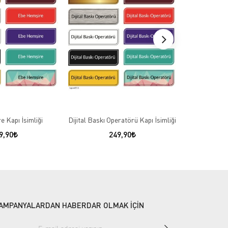
 Kapı İsimliği
Dijital Baskı Operatörü Kapı İsimliği
Entegre Sist
9,90
249,90
AMPANYALARDAN HABERDAR OLMAK İÇİN