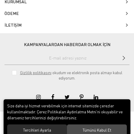
KURUMSAL
ÖDEME
İLETİŞİM
KAMPANYALARDAN HABERDAR OLMAK İÇİN
Gizlilik politikasını
okudum ve elektronik posta almayı kabul
ediyorum.
Size daha iyi hizmet verebilmek için internet sitemizde çerezler
kullanılmaktadır. Çerez Politikaları Aydınlatma Metni’ni okuyabilir ve
dilerseniz tercihlerinizi değiştirebilirsiniz.
© 2020
Isg Tabelam
. Tüm hakları saklıdır.
Tercihleri Ayarla
Tümünü Kabul Et