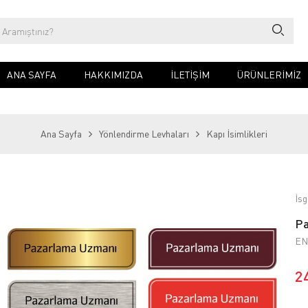
ANA SAYFA
HAKKIMIZDA
İLETIŞIM
ÜRÜNLERİMİZ
Ana Sayfa
Yönlendirme Levhaları
Kapı İsimlikleri
İsg
Pa
EN
2