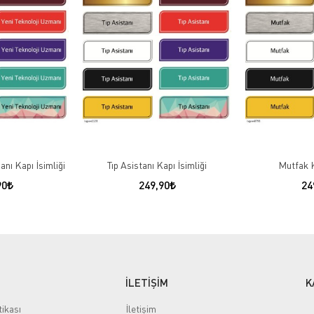
anı Kapı İsimliği
Tıp Asistanı Kapı İsimliği
Mutfak K
90
249,90
24
İLETİŞİM
K
tikası
İletişim