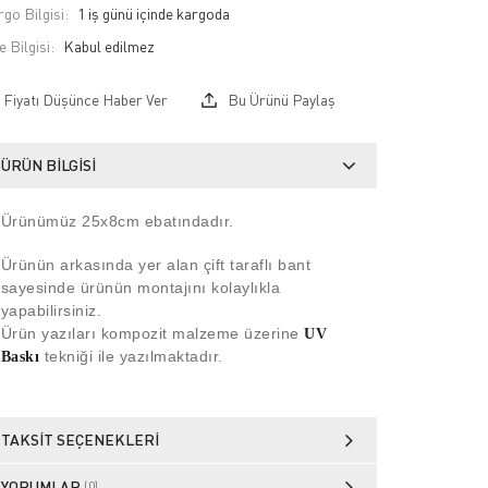
go Bilgisi:
1 iş günü içinde kargoda
e Bilgisi:
Fiyatı Düşünce Haber Ver
Bu Ürünü Paylaş
ÜRÜN BILGISI
Ürünümüz 25x8
cm ebatındadır.
Ürünün arkasında yer alan çift taraflı bant
sayesinde ürünün montajını kolaylıkla
yapabilirsiniz.
Ürün yazıları kompozit malzeme üzerine
UV
tekniği ile yazılmaktadır.
Baskı
TAKSIT SEÇENEKLERI
YORUMLAR
(0)