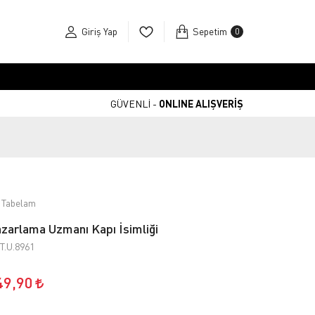
Giriş Yap
Sepetim
0
GÜVENLİ -
ONLINE ALIŞVERİŞ
 Tabelam
zarlama Uzmanı Kapı İsimliği
T.U.8961
49,90