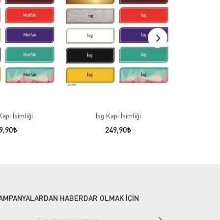
apı İsimliği
İsg Kapı İsimliği
Vergi Mem
9,90
249,90
AMPANYALARDAN HABERDAR OLMAK İÇİN