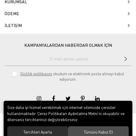
KURUMSAL
ÖDEME
İLETİŞİM
KAMPANYALARDAN HABERDAR OLMAK İÇİN
Gizlilik politikasını
okudum ve elektronik posta almayı kabul
ediyorum.
Size daha iyi hizmet verebilmek için internet sitemizde çerezler
kullanılmaktadır. Çerez Politikaları Aydınlatma Metni’ni okuyabilir ve
dilerseniz tercihlerinizi değiştirebilirsiniz.
© 2020
Isg Tabelam
. Tüm hakları saklıdır.
Tercihleri Ayarla
Tümünü Kabul Et