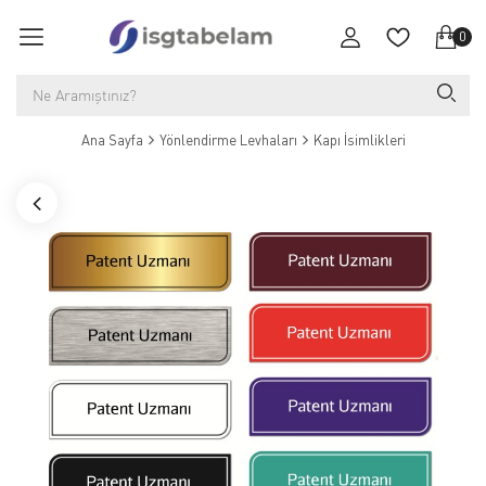
0
Ana Sayfa
Yönlendirme Levhaları
Kapı İsimlikleri