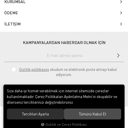
KURUMSAL
ÖDEME
İLETİŞİM
KAMPANYALARDAN HABERDAR OLMAK İÇİN
Gizlilik politikasını
okudum ve elektronik posta almayı kabul
ediyorum.
Size daha iyi hizmet verebilmek için internet sitemizde çerezler
kullanılmaktadır. Çerez Politikaları Aydınlatma Metni’ni okuyabilir ve
dilerseniz tercihlerinizi değiştirebilirsiniz.
© 2020
Isg Tabelam
. Tüm hakları saklıdır.
Tercihleri Ayarla
Tümünü Kabul Et
Gizlilik ve Çerez Politikası