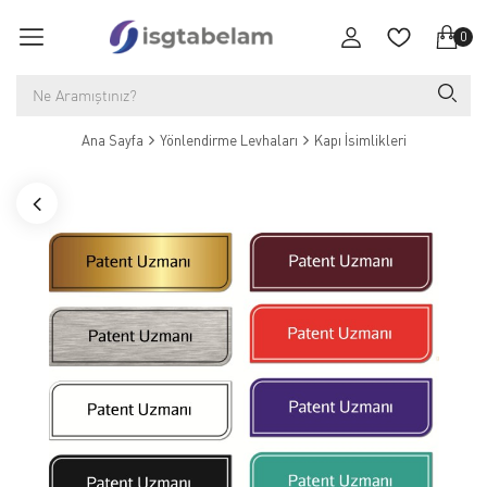
0
Ana Sayfa
Yönlendirme Levhaları
Kapı İsimlikleri