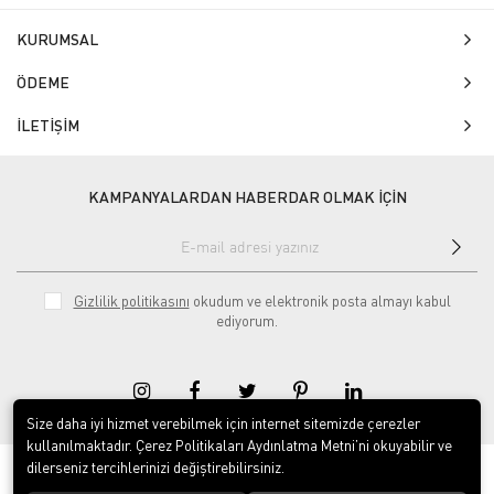
KURUMSAL
ÖDEME
İLETİŞİM
KAMPANYALARDAN HABERDAR OLMAK İÇİN
Gizlilik politikasını
okudum ve elektronik posta almayı kabul
ediyorum.
Size daha iyi hizmet verebilmek için internet sitemizde çerezler
kullanılmaktadır. Çerez Politikaları Aydınlatma Metni’ni okuyabilir ve
dilerseniz tercihlerinizi değiştirebilirsiniz.
© 2020
Isg Tabelam
. Tüm hakları saklıdır.