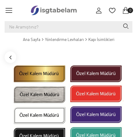
0
Ana Sayfa
Yönlendirme Levhaları
Kapı İsimlikleri