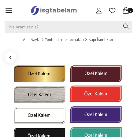
0
Ana Sayfa
Yönlendirme Levhaları
Kapı İsimlikleri