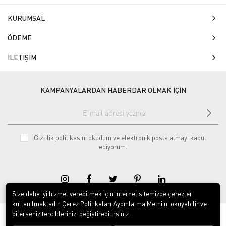
KURUMSAL
ÖDEME
İLETİŞİM
KAMPANYALARDAN HABERDAR OLMAK İÇİN
Gizlilik politikasını
okudum ve elektronik posta almayı kabul
ediyorum.
Size daha iyi hizmet verebilmek için internet sitemizde çerezler
kullanılmaktadır. Çerez Politikaları Aydınlatma Metni’ni okuyabilir ve
dilerseniz tercihlerinizi değiştirebilirsiniz.
© 2020
Isg Tabelam
. Tüm hakları saklıdır.