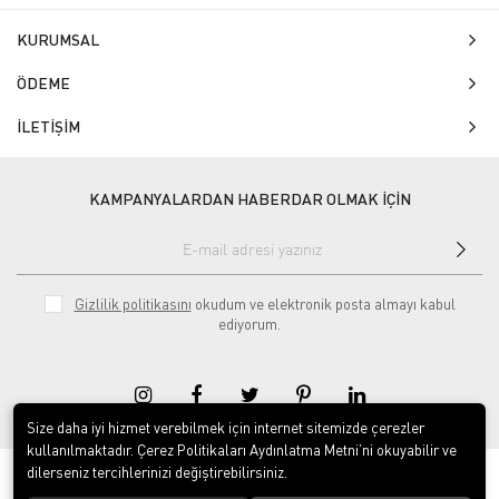
KURUMSAL
ÖDEME
İLETİŞİM
KAMPANYALARDAN HABERDAR OLMAK İÇİN
Gizlilik politikasını
okudum ve elektronik posta almayı kabul
ediyorum.
Size daha iyi hizmet verebilmek için internet sitemizde çerezler
kullanılmaktadır. Çerez Politikaları Aydınlatma Metni’ni okuyabilir ve
dilerseniz tercihlerinizi değiştirebilirsiniz.
© 2020
Isg Tabelam
. Tüm hakları saklıdır.