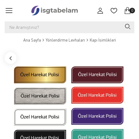
0
Ana Sayfa
Yönlendirme Levhaları
Kapı İsimlikleri