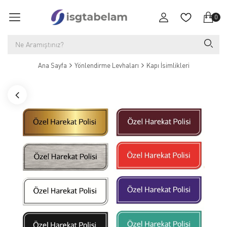
0
Ana Sayfa
Yönlendirme Levhaları
Kapı İsimlikleri