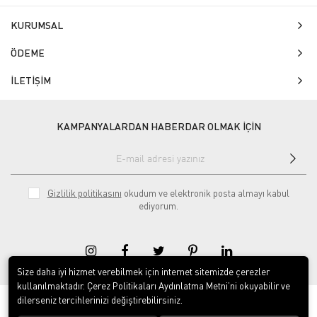
KURUMSAL
ÖDEME
İLETİŞİM
KAMPANYALARDAN HABERDAR OLMAK İÇİN
Gizlilik politikasını
okudum ve elektronik posta almayı kabul
ediyorum.
Size daha iyi hizmet verebilmek için internet sitemizde çerezler
kullanılmaktadır. Çerez Politikaları Aydınlatma Metni’ni okuyabilir ve
dilerseniz tercihlerinizi değiştirebilirsiniz.
© 2020
Isg Tabelam
. Tüm hakları saklıdır.