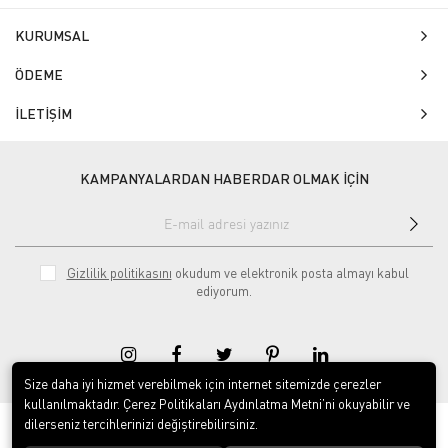
KURUMSAL
ÖDEME
İLETİŞİM
KAMPANYALARDAN HABERDAR OLMAK İÇİN
Gizlilik politikasını
okudum ve elektronik posta almayı kabul
ediyorum.
Size daha iyi hizmet verebilmek için internet sitemizde çerezler
kullanılmaktadır. Çerez Politikaları Aydınlatma Metni’ni okuyabilir ve
dilerseniz tercihlerinizi değiştirebilirsiniz.
© 2020
Isg Tabelam
. Tüm hakları saklıdır.