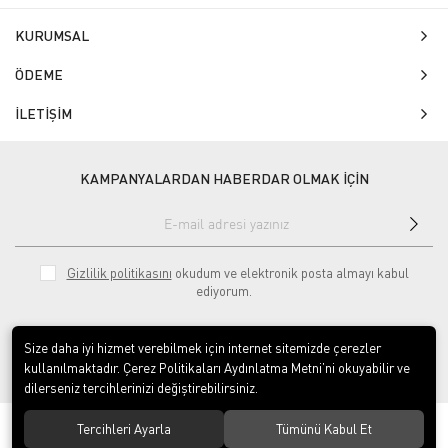
KURUMSAL
ÖDEME
İLETİŞİM
KAMPANYALARDAN HABERDAR OLMAK İÇİN
Gizlilik politikasını
okudum ve elektronik posta almayı kabul
ediyorum.
Size daha iyi hizmet verebilmek için internet sitemizde çerezler
kullanılmaktadır. Çerez Politikaları Aydınlatma Metni’ni okuyabilir ve
dilerseniz tercihlerinizi değiştirebilirsiniz.
© 2020
Isg Tabelam
. Tüm hakları saklıdır.
Tercihleri Ayarla
Tümünü Kabul Et