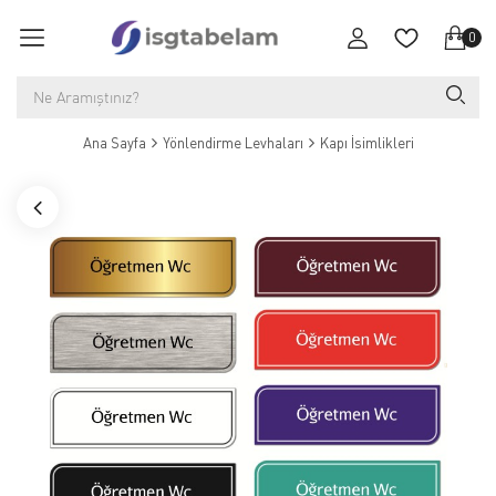
0
Ana Sayfa
Yönlendirme Levhaları
Kapı İsimlikleri