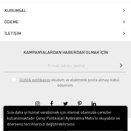
KURUMSAL
ÖDEME
İLETİŞİM
KAMPANYALARDAN HABERDAR OLMAK İÇİN
Gizlilik politikasını
okudum ve elektronik posta almayı kabul
ediyorum.
Size daha iyi hizmet verebilmek için internet sitemizde çerezler
kullanılmaktadır. Çerez Politikaları Aydınlatma Metni’ni okuyabilir ve
dilerseniz tercihlerinizi değiştirebilirsiniz.
© 2020
Isg Tabelam
. Tüm hakları saklıdır.