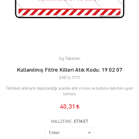
İsg Tabelam
Kullanılmış Filtre Killeri Atık Kodu: 19 02 07
ENT.U.1717
Tehlikeli atıkların depolandığı alanda atık cinsini ve kodunu belirten uyarı
levhası
40,31
MALZEME:
ETIKET