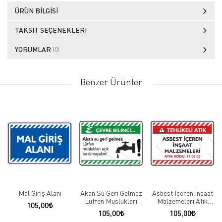
ÜRÜN BILGISI
TAKSIT SEÇENEKLERI
YORUMLAR
(0)
Benzer Ürünler
Mal Giriş Alanı
Akan Su Geri Gelmez
Asbest İçeren İnşaat
Lütfen Muslukları
Malzemeleri Atık
105,00
Açık Bırakmayalım
Kodu: 17 06 05
105,00
105,00