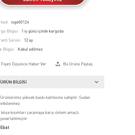
rkod:
isge00124
go Bilgisi:
1 iş günü içinde kargoda
anti Süresi:
12 ay
e Bilgisi:
Fiyatı Düşünce Haber Ver
Bu Ürünü Paylaş
ÜRÜN BILGISI
Ürünlerimiz yüksek baskı kalitesine sahiptir. Sudan
etkilenmez.
köşe kısımları çarpmaya karşı önlem amaçlı
yuvarlatılmıştır.
Ebat