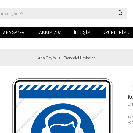
ANA SAYFA
HAKKIMIZDA
İLETIŞIM
ÜRÜNLERİMİZ
Ana Sayfa
Emredici Levhalar
İsg
Ku
EN
Yük
kor