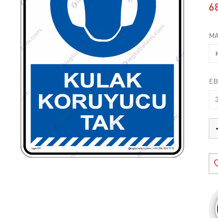
6
MA
EB