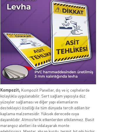
Kompozit;
Kompozit Paneller, dış ve iç cephelerde
kolaylıkla uygulanabilir. Sert sağlam yapısıyla düz
yüzeyler sağlaması ve diğer yapı elemanlarını
destekleyici özelliği ile tüm dünyada tercih edilen bir
kaplama malzemesidir. Yüksek derecede ısıya
dayanıklıdır. Atmosferik etkenlerden etkilenmez. Basit
marangoz aletleri ile vidalayarak monte
edebilirsiniz. Mantar, ahşap kurdu, termit, bit gibi hiçbir