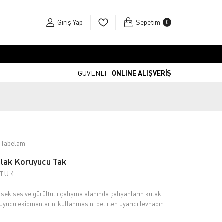
Giriş Yap
Sepetim
0
GÜVENLİ -
ONLINE ALIŞVERİŞ
 Tabelam
lak Koruyucu Tak
T.U.4
sek ses ve gürültülü çalışma alanında çalışanların kulak
uyucu ekipmanlarını kullanmasını belirten uyarıcı levhadır.