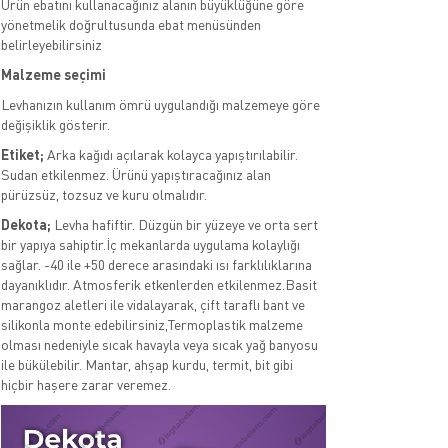
Ürün ebatını kullanacağınız alanın büyüklüğüne göre
yönetmelik doğrultusunda ebat menüsünden
belirleyebilirsiniz
Malzeme seçimi
Levhanızın kullanım ömrü uygulandığı malzemeye göre
değişiklik gösterir.
Etiket;
Arka kağıdı açılarak kolayca yapıştırılabilir.
Sudan etkilenmez. Ürünü yapıştıracağınız alan
pürüzsüz, tozsuz ve kuru olmalıdır.
Dekota;
Levha hafiftir. Düzgün bir yüzeye ve orta sert
bir yapıya sahiptir.İç mekanlarda uygulama kolaylığı
sağlar. -40 ile +50 derece arasındaki ısı farklılıklarına
dayanıklıdır. Atmosferik etkenlerden etkilenmez.Basit
marangoz aletleri ile vidalayarak, çift taraflı bant ve
silikonla monte edebilirsiniz,Termoplastik malzeme
olması nedeniyle sıcak havayla veya sıcak yağ banyosu
ile bükülebilir. Mantar, ahşap kurdu, termit, bit gibi
hiçbir haşere zarar veremez.