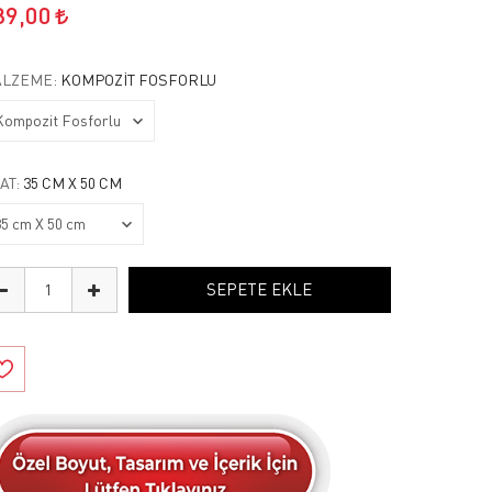
89,00
LZEME:
KOMPOZIT FOSFORLU
AT:
35 CM X 50 CM
SEPETE EKLE