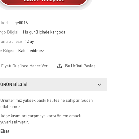
rkod:
isge0016
go Bilgisi:
1 iş günü içinde kargoda
anti Süresi:
12 ay
e Bilgisi:
Fiyatı Düşünce Haber Ver
Bu Ürünü Paylaş
ÜRÜN BILGISI
Ürünlerimiz yüksek baskı kalitesine sahiptir. Sudan
etkilenmez.
köşe kısımları çarpmaya karşı önlem amaçlı
yuvarlatılmıştır.
Ebat