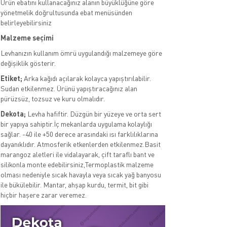
Ürün ebatını kullanacağınız alanın büyüklüğüne göre
yönetmelik doğrultusunda ebat menüsünden
belirleyebilirsiniz
Malzeme seçimi
Levhanızın kullanım ömrü uygulandığı malzemeye göre
değişiklik gösterir.
Etiket;
Arka kağıdı açılarak kolayca yapıştırılabilir.
Sudan etkilenmez. Ürünü yapıştıracağınız alan
pürüzsüz, tozsuz ve kuru olmalıdır.
Dekota;
Levha hafiftir. Düzgün bir yüzeye ve orta sert
bir yapıya sahiptir.İç mekanlarda uygulama kolaylığı
sağlar. -40 ile +50 derece arasındaki ısı farklılıklarına
dayanıklıdır. Atmosferik etkenlerden etkilenmez.Basit
marangoz aletleri ile vidalayarak, çift taraflı bant ve
silikonla monte edebilirsiniz,Termoplastik malzeme
olması nedeniyle sıcak havayla veya sıcak yağ banyosu
ile bükülebilir. Mantar, ahşap kurdu, termit, bit gibi
hiçbir haşere zarar veremez.