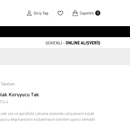
Giriş Yap
Sepetim
0
GÜVENLİ -
ONLINE ALIŞVERİŞ
 Tabelam
lak Koruyucu Tak
T.U.4
sek ses ve gürültülü çalışma alanında çalışanların kulak
uyucu ekipmanlarını kullanmasını belirten uyarıcı levhadır.