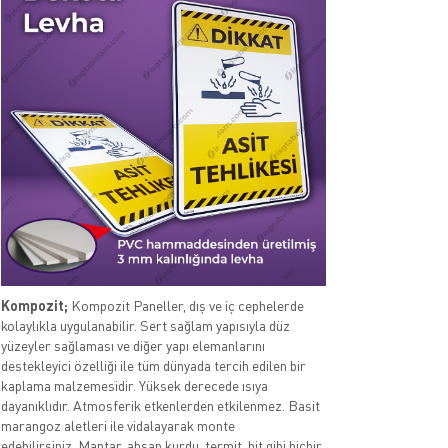
Kompozit;
Kompozit Paneller, dış ve iç cephelerde
kolaylıkla uygulanabilir. Sert sağlam yapısıyla düz
yüzeyler sağlaması ve diğer yapı elemanlarını
destekleyici özelliği ile tüm dünyada tercih edilen bir
kaplama malzemesidir. Yüksek derecede ısıya
dayanıklıdır. Atmosferik etkenlerden etkilenmez. Basit
marangoz aletleri ile vidalayarak monte
edebilirsiniz. Mantar, ahşap kurdu, termit, bit gibi hiçbir