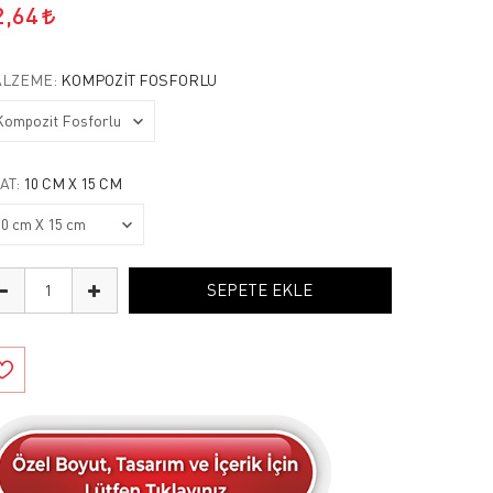
2,64
LZEME:
KOMPOZIT FOSFORLU
AT:
10 CM X 15 CM
SEPETE EKLE