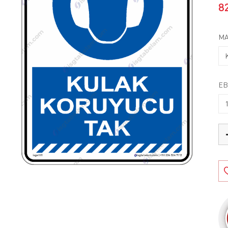
8
MA
EB