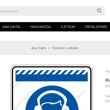
ANA SAYFA
HAKKIMIZDA
İLETIŞIM
ÜRÜNLERİMİZ
Ana Sayfa
Emredici Levhalar
İsg
Ku
EN
Yük
kor