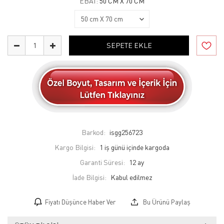
EBAT:
50 CM X 70 CM
SEPETE EKLE
Barkod:
isgg256723
Kargo Bilgisi:
1 iş günü içinde kargoda
Garanti Süresi:
12 ay
İade Bilgisi:
Fiyatı Düşünce Haber Ver
Bu Ürünü Paylaş