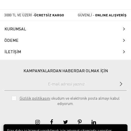
3000 TL VE ÜZERİ -
ÜCRETSİZ KARGO
GÜVENLİ -
ONLINE ALIŞVERİŞ
KURUMSAL
ÖDEME
İLETİŞİM
KAMPANYALARDAN HABERDAR OLMAK İÇİN
Gizlilik politikasını
okudum ve elektronik posta almayı kabul
ediyorum.
Size daha iyi hizmet verebilmek için internet sitemizde çerezler