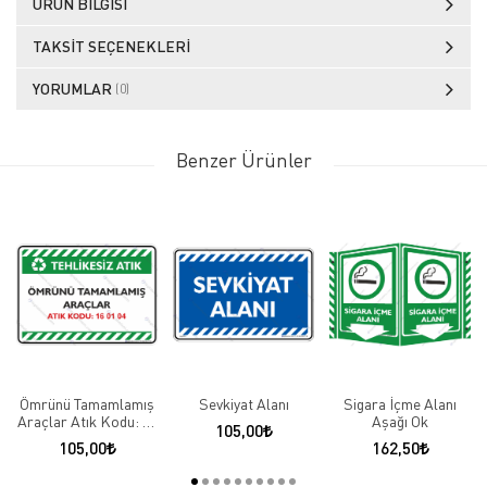
ÜRÜN BILGISI
TAKSIT SEÇENEKLERI
YORUMLAR
(0)
Benzer Ürünler
Ömrünü Tamamlamış
Sevkiyat Alanı
Sigara İçme Alanı
Araçlar Atık Kodu: 16
Aşağı Ok
105,00
01 04
105,00
162,50