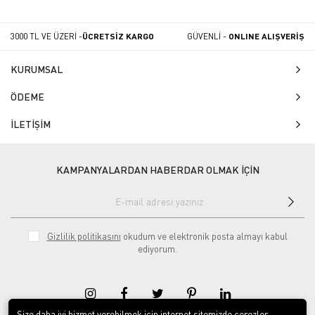
3000 TL VE ÜZERİ -
ÜCRETSİZ KARGO
GÜVENLİ -
ONLINE ALIŞVERİŞ
KURUMSAL
ÖDEME
İLETİŞİM
KAMPANYALARDAN HABERDAR OLMAK İÇİN
Gizlilik politikasını
okudum ve elektronik posta almayı kabul
ediyorum.
Size daha iyi hizmet verebilmek için internet sitemizde çerezler