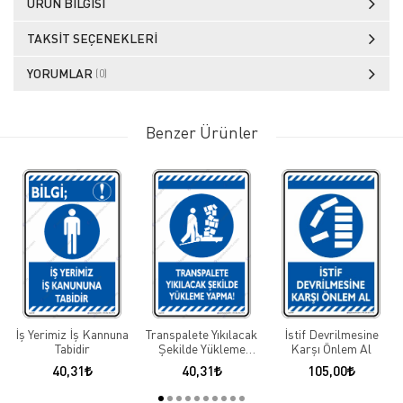
ÜRÜN BILGISI
TAKSIT SEÇENEKLERI
YORUMLAR
(0)
Benzer Ürünler
İş Yerimiz İş Kannuna
Transpalete Yıkılacak
İstif Devrilmesine
Tabidir
Şekilde Yükleme
Karşı Önlem Al
Yapma
40,31
40,31
105,00