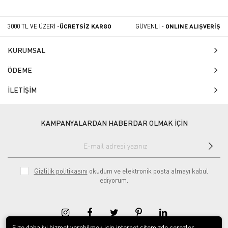
3000 TL VE ÜZERİ -
ÜCRETSİZ KARGO
GÜVENLİ -
ONLINE ALIŞVERİŞ
KURUMSAL
ÖDEME
İLETİŞİM
KAMPANYALARDAN HABERDAR OLMAK İÇİN
Gizlilik politikasını
okudum ve elektronik posta almayı kabul
ediyorum.
Size daha iyi hizmet verebilmek için internet sitemizde çerezler