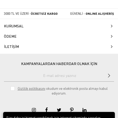
3000 TL VE ÜZERİ -
ÜCRETSİZ KARGO
GÜVENLİ -
ONLINE ALIŞVERİŞ
KURUMSAL
ÖDEME
İLETİŞİM
KAMPANYALARDAN HABERDAR OLMAK İÇİN
Gizlilik politikasını
okudum ve elektronik posta almayı kabul
ediyorum.
Size daha iyi hizmet verebilmek için internet sitemizde çerezler