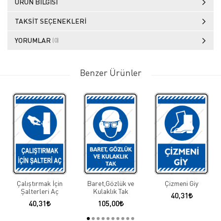
ÜRÜN BILGISI
TAKSIT SEÇENEKLERI
YORUMLAR
(0)
Benzer Ürünler
Çalıştırmak İçin
Baret,Gözlük ve
Çizmeni Giy
Şalterleri Aç
Kulaklık Tak
40,31
40,31
105,00