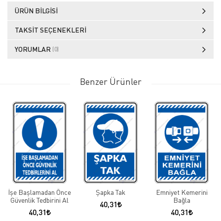
ÜRÜN BILGISI
TAKSIT SEÇENEKLERI
YORUMLAR
(0)
Benzer Ürünler
İşe Başlamadan Önce
Şapka Tak
Emniyet Kemerini
Güvenlik Tedbirini Al
Bağla
40,31
40,31
40,31