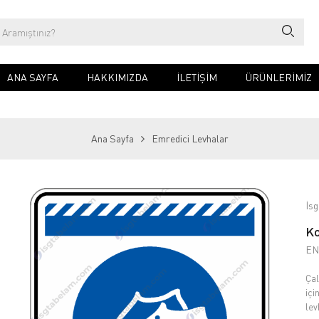
ANA SAYFA
HAKKIMIZDA
İLETIŞIM
ÜRÜNLERİMİZ
Ana Sayfa
Emredici Levhalar
İsg
Ko
EN
Çal
içi
lev