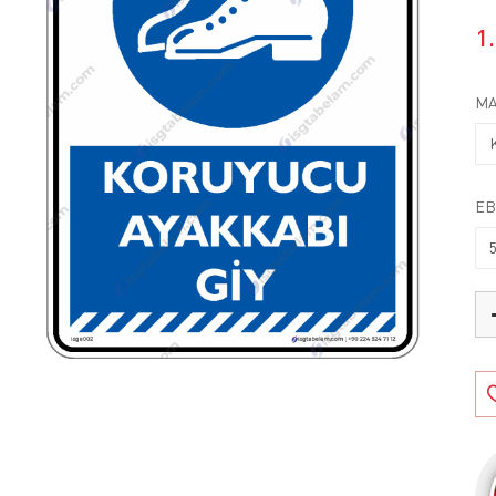
1
MA
EB