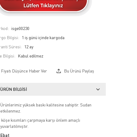
rkod:
isge00230
go Bilgisi:
1 iş günü içinde kargoda
anti Süresi:
12 ay
e Bilgisi:
Fiyatı Düşünce Haber Ver
Bu Ürünü Paylaş
ÜRÜN BILGISI
Ürünlerimiz yüksek baskı kalitesine sahiptir. Sudan
etkilenmez.
köşe kısımları çarpmaya karşı önlem amaçlı
yuvarlatılmıştır.
Ebat