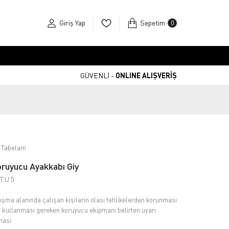
Giriş Yap
Sepetim
0
GÜVENLİ -
ONLINE ALIŞVERİŞ
 Tabelam
ruyucu Ayakkabı Giy
T.U.5
ışma alanında çalışan kişilerin olası tehlikelerden korunması
n kullanması gereken koruyucu ekipmanı belirten uyarı
hası