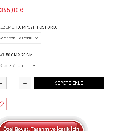
.365,00
LZEME:
KOMPOZIT FOSFORLU
AT:
50 CM X 70 CM
SEPETE EKLE