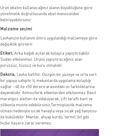
Ürün ebatını kullanacağınız alanın büyüklüğüne göre
yönetmelik doğrultusunda ebat menüsünden
belirleyebilirsiniz
Malzeme seçimi
Levhanızın kullanım ömrü uygulandığı malzemeye göre
değişiklik gösterir.
Etiket;
Arka kağıdı açılarak kolayca yapıştırılabilir.
Sudan etkilenmez. Ürünü yapıştıracağınız alan
pürüzsüz, tozsuz ve kuru olmalıdır.
Dekota;
Levha hafiftir. Düzgün bir yüzeye ve orta sert
bir yapıya sahiptir.İç mekanlarda uygulama kolaylığı
sağlar. -40 ile +50 derece arasındaki ısı farklılıklarına
dayanıklıdır. Atmosferik etkenlerden etkilenmez.Basit
marangoz aletleri ile vidalayarak, çift taraflı bant ve
silikonla monte edebilirsiniz,Termoplastik malzeme
olması nedeniyle sıcak havayla veya sıcak yağ banyosu
ile bükülebilir. Mantar, ahşap kurdu, termit, bit gibi
hiçbir haşere zarar veremez.