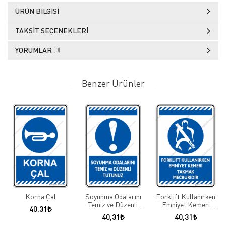
ÜRÜN BILGISI
TAKSIT SEÇENEKLERI
YORUMLAR
(0)
Benzer Ürünler
Korna Çal
Soyunma Odalarını
Forklift Kullanırken
Temiz ve Düzenli
Emniyet Kemeri
40,31
Tutunuz
Takmak Mecburidir
40,31
40,31