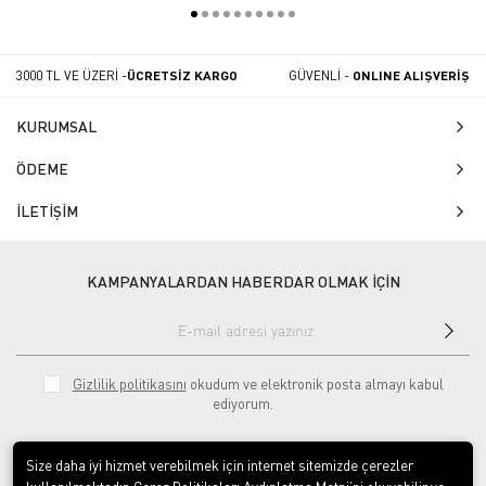
3000 TL VE ÜZERİ -
ÜCRETSİZ KARGO
GÜVENLİ -
ONLINE ALIŞVERİŞ
KURUMSAL
ÖDEME
İLETİŞİM
KAMPANYALARDAN HABERDAR OLMAK İÇİN
Gizlilik politikasını
okudum ve elektronik posta almayı kabul
ediyorum.
Size daha iyi hizmet verebilmek için internet sitemizde çerezler