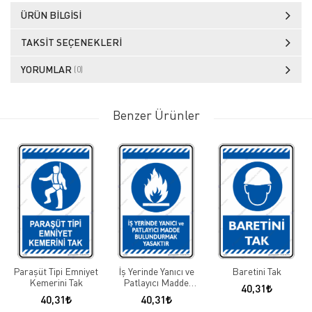
ÜRÜN BILGISI
TAKSIT SEÇENEKLERI
YORUMLAR
(0)
Benzer Ürünler
Paraşüt Tipi Emniyet
İş Yerinde Yanıcı ve
Baretini Tak
Kemerini Tak
Patlayıcı Madde
40,31
Bulundurmak
40,31
40,31
Yasaktır