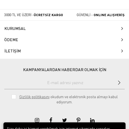
3000 TL VE ÜZERİ -
ÜCRETSİZ KARGO
GÜVENLİ -
ONLINE ALIŞVERİŞ
KURUMSAL
ÖDEME
İLETİŞİM
KAMPANYALARDAN HABERDAR OLMAK İÇİN
Gizlilik politikasını
okudum ve elektronik posta almayı kabul
ediyorum.
Size daha iyi hizmet verebilmek için internet sitemizde çerezler