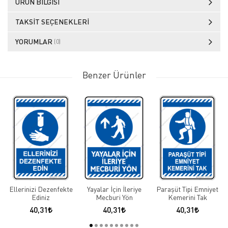
ÜRÜN BILGISI
TAKSIT SEÇENEKLERI
YORUMLAR
(0)
Benzer Ürünler
Ellerinizi Dezenfekte
Yayalar İçin İleriye
Paraşüt Tipi Emniyet
Ediniz
Mecburi Yön
Kemerini Tak
40,31
40,31
40,31