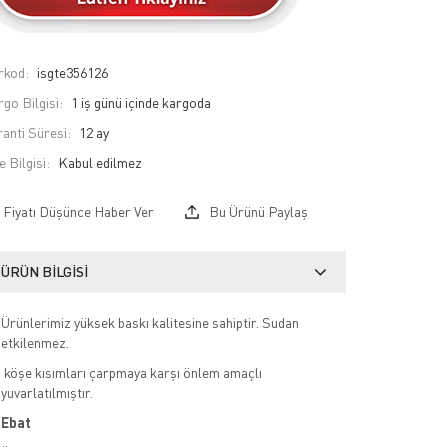
rkod:
isgte356126
go Bilgisi:
1 iş günü içinde kargoda
anti Süresi:
12 ay
e Bilgisi:
Fiyatı Düşünce Haber Ver
Bu Ürünü Paylaş
ÜRÜN BILGISI
Ürünlerimiz yüksek baskı kalitesine sahiptir. Sudan
etkilenmez.
köşe kısımları çarpmaya karşı önlem amaçlı
yuvarlatılmıştır.
Ebat