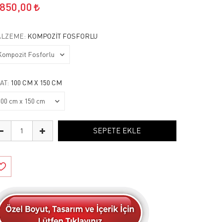
.850,00
LZEME:
KOMPOZIT FOSFORLU
AT:
100 CM X 150 CM
SEPETE EKLE