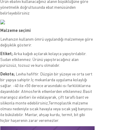
Ürün ebatını kullanacağınız alanın büyüklüğüne göre
yönetmelik doğrultusunda ebat menüsünden
belirleyebilirsiniz
Malzeme seçimi
Levhanızın kullanım ömrü uygulandığı malzemeye göre
değişiklik gösterir.
Etiket;
Arka kağıdı açılarak kolayca yapıştırılabilir.
Sudan etkilenmez. Ürünü yapıştıracağınız alan
pürüzsüz, tozsuz ve kuru olmalıdır.
Dekota;
Levha hafiftir. Düzgün bir yüzeye ve orta sert
bir yapıya sahiptir.İç mekanlarda uygulama kolaylığı
sağlar. -40 ile +50 derece arasındaki ısı farklılıklarına
dayanıklıdır. Atmosferik etkenlerden etkilenmez.Basit
marangoz aletleri ile vidalayarak, çift taraflı bant ve
silikonla monte edebilirsiniz,Termoplastik malzeme
olması nedeniyle sıcak havayla veya sıcak yağ banyosu
ile bükülebilir. Mantar, ahşap kurdu, termit, bit gibi
hiçbir haşerenin zarar veremezler.