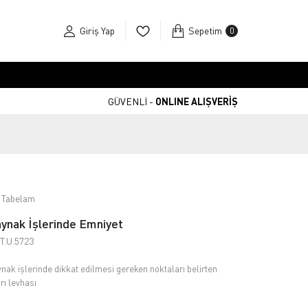
Giriş Yap
Sepetim
0
GÜVENLİ -
ONLINE ALIŞVERİŞ
 Tabelam
ynak İşlerinde Emniyet
T.U.5723
nak işlerinde dikkat edilmesi gereken noktaları belirten
rı levhası