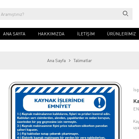
ANA SAYFA
HAKKIMIZDA
İLETIŞIM
ÜRÜNLERİMİZ
Ana Sayfa
Talimatlar
İsg
Ka
EN
Kay
uya