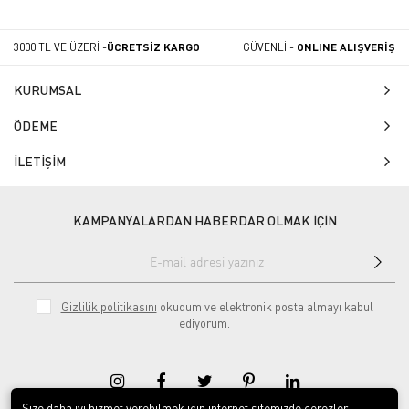
3000 TL VE ÜZERİ -
ÜCRETSİZ KARGO
GÜVENLİ -
ONLINE ALIŞVERİŞ
KURUMSAL
ÖDEME
İLETİŞİM
KAMPANYALARDAN HABERDAR OLMAK İÇİN
Gizlilik politikasını
okudum ve elektronik posta almayı kabul
ediyorum.
Size daha iyi hizmet verebilmek için internet sitemizde çerezler