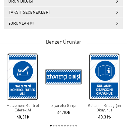
ÜRÜN BILGISI
TAKSIT SEÇENEKLERI
YORUMLAR
(0)
Benzer Ürünler
Malzemeni Kontrol
Ziyaretçi Girişi
Kullanım Kitapçığını
Ederek Al
Okuyunuz
61,10
40,31
40,31