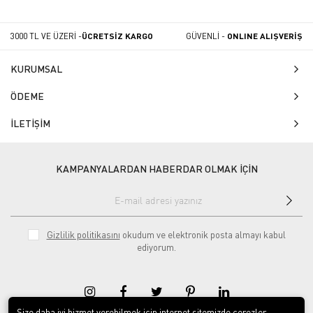
3000 TL VE ÜZERİ -
ÜCRETSİZ KARGO
GÜVENLİ -
ONLINE ALIŞVERİŞ
KURUMSAL
ÖDEME
İLETİŞİM
KAMPANYALARDAN HABERDAR OLMAK İÇİN
Gizlilik politikasını
okudum ve elektronik posta almayı kabul
ediyorum.
Size daha iyi hizmet verebilmek için internet sitemizde çerezler