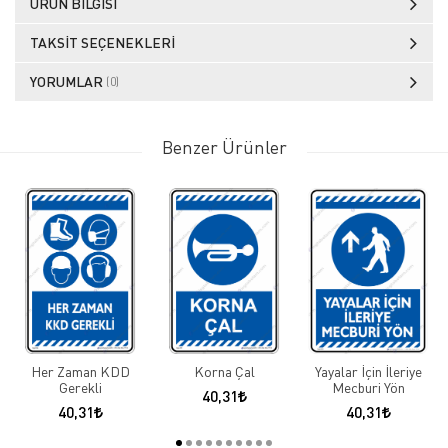
ÜRÜN BILGISI
TAKSIT SEÇENEKLERI
YORUMLAR
(0)
Benzer Ürünler
Her Zaman KDD
Korna Çal
Yayalar İçin İleriye
Gerekli
Mecburi Yön
40,31
40,31
40,31