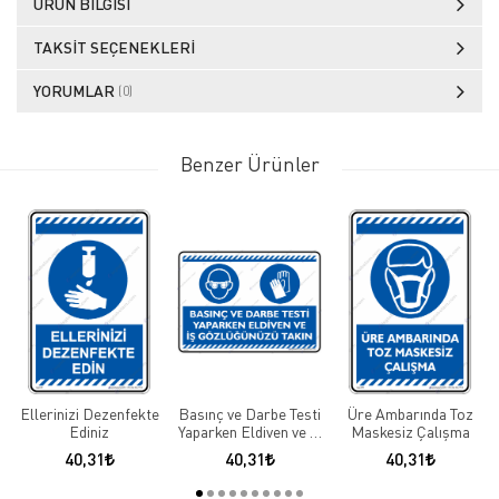
ÜRÜN BILGISI
TAKSIT SEÇENEKLERI
YORUMLAR
(0)
Benzer Ürünler
Ellerinizi Dezenfekte
Basınç ve Darbe Testi
Üre Ambarında Toz
Ediniz
Yaparken Eldiven ve iş
Maskesiz Çalışma
Gözlüğünüzü Takın
40,31
40,31
40,31