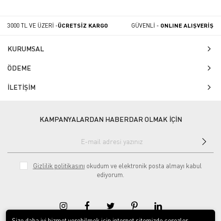
3000 TL VE ÜZERİ -
ÜCRETSİZ KARGO
GÜVENLİ -
ONLINE ALIŞVERİŞ
KURUMSAL
ÖDEME
İLETİŞİM
KAMPANYALARDAN HABERDAR OLMAK İÇİN
Gizlilik politikasını
okudum ve elektronik posta almayı kabul
ediyorum.
Size daha iyi hizmet verebilmek için internet sitemizde çerezler