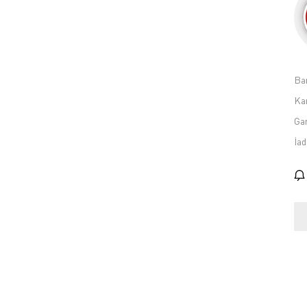
Ba
Kar
Gar
İad