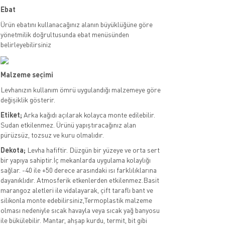
Ebat
Ürün ebatını kullanacağınız alanın büyüklüğüne göre
yönetmilik doğrultusunda ebat menüsünden
belirleyebilirsiniz
Malzeme seçimi
Levhanızın kullanım ömrü uygulandığı malzemeye göre
değişiklik gösterir.
Etiket;
Arka kağıdı açılarak kolayca monte edilebilir.
Sudan etkilenmez. Ürünü yapıştıracağınız alan
pürüzsüz, tozsuz ve kuru olmalıdır.
Dekota;
Levha hafiftir. Düzgün bir yüzeye ve orta sert
bir yapıya sahiptir.İç mekanlarda uygulama kolaylığı
sağlar. -40 ile +50 derece arasındaki ısı farklılıklarına
dayanıklıdır. Atmosferik etkenlerden etkilenmez.Basit
marangoz aletleri ile vidalayarak, çift taraflı bant ve
silikonla monte edebilirsiniz,Termoplastik malzeme
olması nedeniyle sıcak havayla veya sıcak yağ banyosu
ile bükülebilir. Mantar, ahşap kurdu, termit, bit gibi