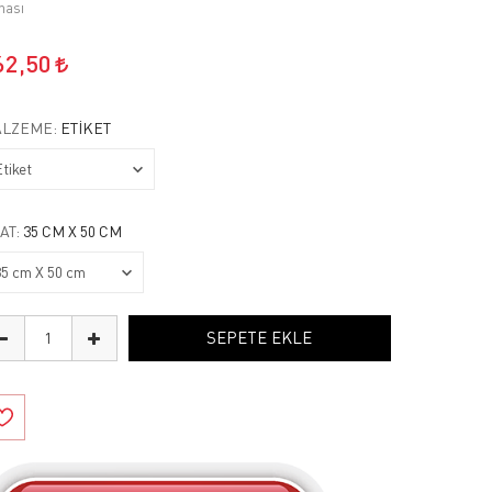
hası
62,50
LZEME:
ETIKET
AT:
35 CM X 50 CM
SEPETE EKLE