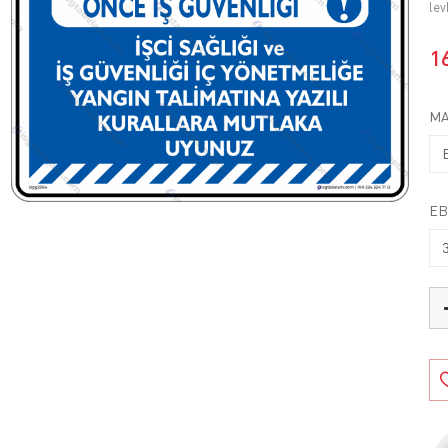
lev
1
MA
EB