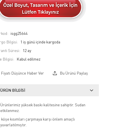
rkod:
isgg25644
go Bilgisi:
1 iş günü içinde kargoda
anti Süresi:
12 ay
e Bilgisi:
Fiyatı Düşünce Haber Ver
Bu Ürünü Paylaş
ÜRÜN BILGISI
Ürünlerimiz yüksek baskı kalitesine sahiptir. Sudan
etkilenmez.
köşe kısımları çarpmaya karşı önlem amaçlı
yuvarlatılmıştır.