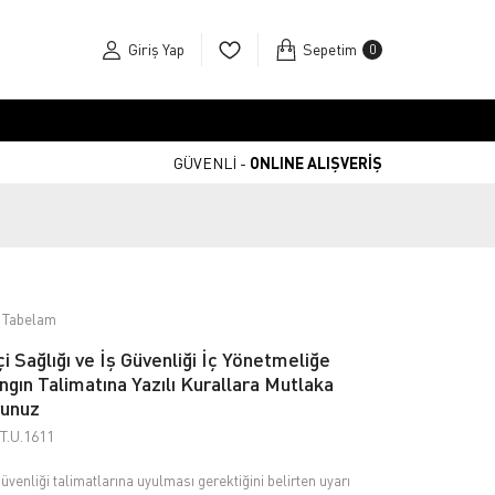
Giriş Yap
Sepetim
0
GÜVENLİ -
ONLINE ALIŞVERİŞ
 Tabelam
çi Sağlığı ve İş Güvenliği İç Yönetmeliğe
ngın Talimatına Yazılı Kurallara Mutlaka
unuz
T.U.1611
güvenliği talimatlarına uyulması gerektiğini belirten uyarı