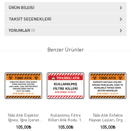
ÜRÜN BILGISI
TAKSIT SEÇENEKLERI
YORUMLAR
(0)
Benzer Ürünler
Tıbbi Atık Enjektör
Kullanılmış Filtre
Tıbbi Atık Enfekte
İğnesi, İğne İçeren
Killeri Atık Kodu: 19
Hayvan Leşleri, Organ
Diğer Kesiciler,
02 07
Parçaları, Kanı ve
105,00
105,00
105,00
Bistüri, Lam-Lamel,
Bunlarla Temas Eden