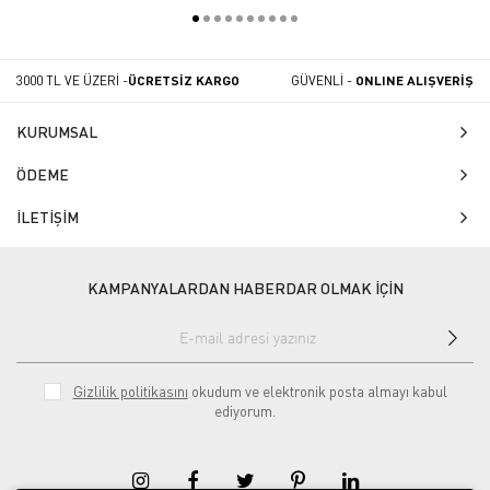
Cam, Pastör Pipeti
Bütün Nesneler Atık
Kırılmış Diğer Cam
Kodu:18 02 03
Vb. (18 02 02) Hariç
Atık Kodu:10 01 01
3000 TL VE ÜZERİ -
ÜCRETSİZ KARGO
GÜVENLİ -
ONLINE ALIŞVERİŞ
KURUMSAL
ÖDEME
İLETİŞİM
KAMPANYALARDAN HABERDAR OLMAK İÇİN
Gizlilik politikasını
okudum ve elektronik posta almayı kabul
ediyorum.