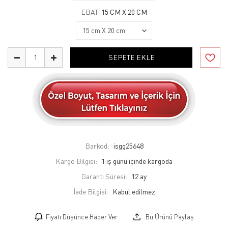
EBAT:
15 CM X 20 CM
SEPETE EKLE
Barkod:
isgg25648
Kargo Bilgisi:
1 iş günü içinde kargoda
Garanti Süresi:
12 ay
İade Bilgisi:
Fiyatı Düşünce Haber Ver
Bu Ürünü Paylaş