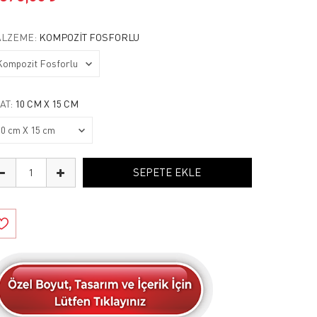
LZEME:
KOMPOZIT FOSFORLU
AT:
10 CM X 15 CM
SEPETE EKLE