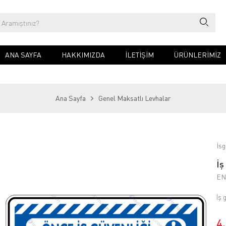
ANA SAYFA
HAKKIMIZDA
İLETIŞIM
ÜRÜNLERİMİZ
Ana Sayfa
Genel Maksatlı Levhalar
İsg
İş
EN
İş 
4