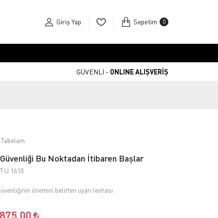
Giriş Yap
Sepetim
0
GÜVENLİ -
ONLINE ALIŞVERİŞ
 Tabelam
 Güvenliği Bu Noktadan İtibaren Başlar
T.U.1610
güvenliğinin önemini belirten uyarı levhası
.875,00