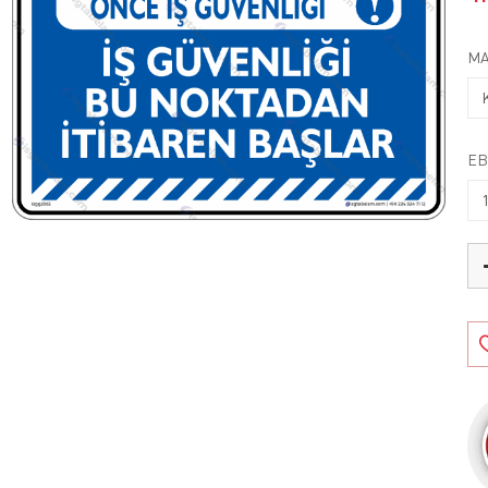
MA
EB