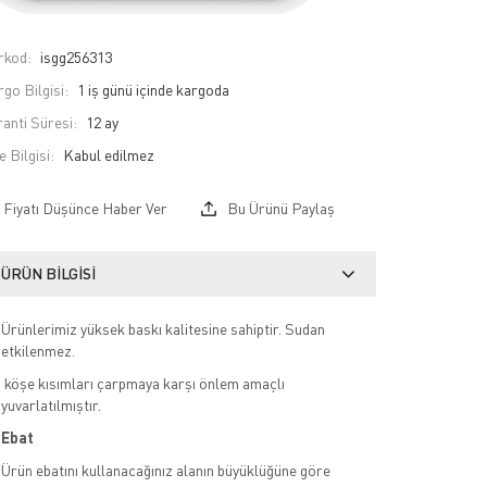
rkod:
isgg256313
go Bilgisi:
1 iş günü içinde kargoda
anti Süresi:
12 ay
e Bilgisi:
Fiyatı Düşünce Haber Ver
Bu Ürünü Paylaş
ÜRÜN BILGISI
Ürünlerimiz yüksek baskı kalitesine sahiptir. Sudan
etkilenmez.
köşe kısımları çarpmaya karşı önlem amaçlı
yuvarlatılmıştır.
Ebat
Ürün ebatını kullanacağınız alanın büyüklüğüne göre