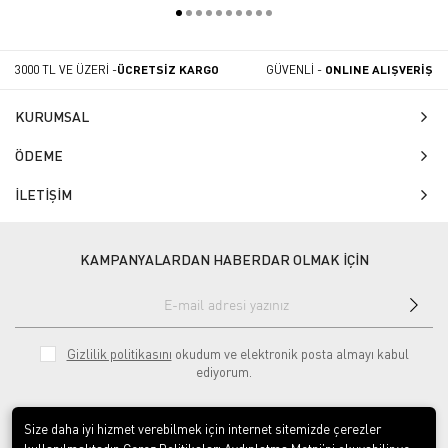
3000 TL VE ÜZERİ -
ÜCRETSİZ KARGO
GÜVENLİ -
ONLINE ALIŞVERİŞ
KURUMSAL
ÖDEME
İLETİŞİM
KAMPANYALARDAN HABERDAR OLMAK İÇİN
Gizlilik politikasını
okudum ve elektronik posta almayı kabul
ediyorum.
Size daha iyi hizmet verebilmek için internet sitemizde çerezler