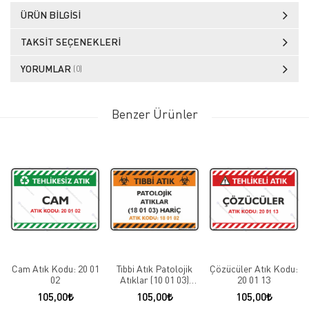
ÜRÜN BILGISI
TAKSIT SEÇENEKLERI
YORUMLAR
(0)
Benzer Ürünler
Cam Atık Kodu: 20 01
Tıbbi Atık Patolojik
Çözücüler Atık Kodu:
02
Atıklar (10 01 03)
20 01 13
Hariç Atık Kodu:18 01
105,00
105,00
105,00
02