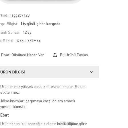
rkod:
isgg257123
go Bilgisi:
1 iş günü içinde kargoda
anti Süresi:
12 ay
e Bilgisi:
Fiyatı Düşünce Haber Ver
Bu Ürünü Paylaş
ÜRÜN BILGISI
Ürünlerimiz yüksek baskı kalitesine sahiptir. Sudan
etkilenmez.
köşe kısımları çarpmaya karşı önlem amaçlı
yuvarlatılmıştır.
Ebat
Ürün ebatını kullanacağınız alanın büyüklüğüne göre