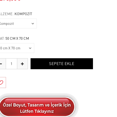
LZEME:
KOMPOZIT
AT:
50 CM X 70 CM
SEPETE EKLE