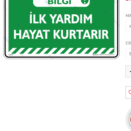
MA
EB