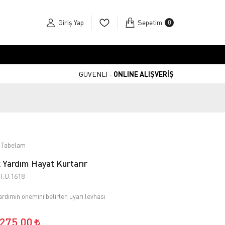
Giriş Yap
Sepetim
0
GÜVENLİ -
ONLINE ALIŞVERİŞ
 Tabelam
k Yardım Hayat Kurtarır
T.U.1618
yardımın önemini belirten uyarı levhası
.275,00