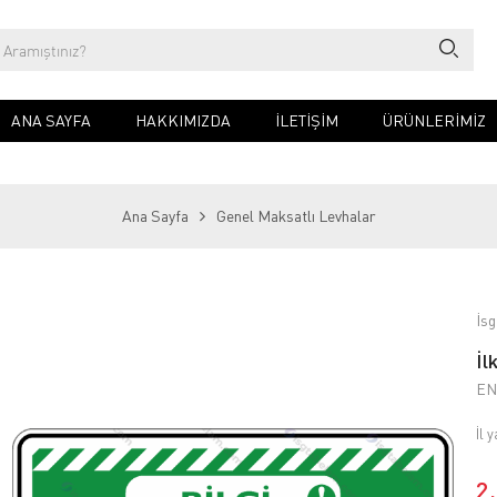
ANA SAYFA
HAKKIMIZDA
İLETIŞIM
ÜRÜNLERİMİZ
Ana Sayfa
Genel Maksatlı Levhalar
İsg
İl
EN
İl 
2